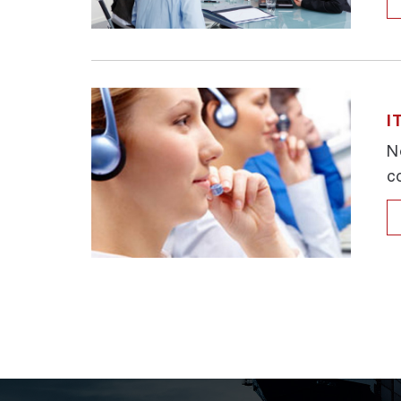
I
N
c