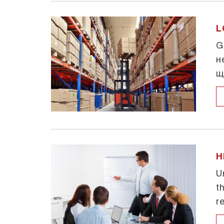
L
G
н
щ
H
U
t
r