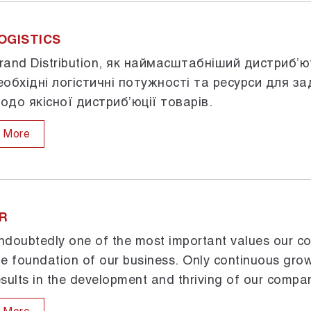
OGISTICS
rand Distribution, як наймасштабніший дистриб’ю
еобхідні логістичні потужності та ресурси для 
одо якісної дистриб’юції товарів.
More
R
ndoubtedly one of the most important values our c
he foundation of our business. Only continuous gro
esults in the development and thriving of our compa