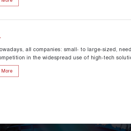
More
T
owadays, all companies: small- to large-sized, nee
ompetition in the widespread use of high-tech soluti
More