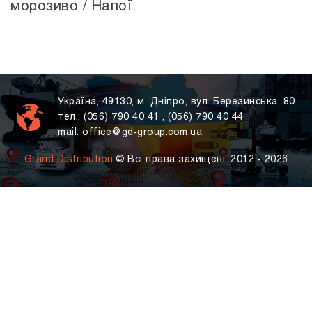
морозиво / Напої.
Українa, 49130, м. Дніпро, вул. Березинська, 80
тел.:
(056) 790 40 41
,
(056) 790 40 44
mail:
office@gd-group.com.ua
Grand Distribution
© Всі права захищені. 2012 - 2026